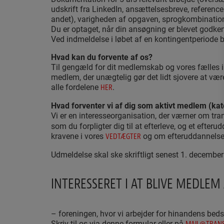
udskrift fra LinkedIn, ansættelsesbreve, referen
andet), varigheden af opgaven, sprogkombinatio
Du er optaget, når din ansøgning er blevet godken
Ved indmeldelse i løbet af en kontingentperiode 
Hvad kan du forvente af os?
Til gengæld for dit medlemskab og vores fælles in
medlem, der unægtelig gør det lidt sjovere at vær
alle fordelene
.
HER
Hvad forventer vi af dig som aktivt medlem (kat
Vi er en interesseorganisation, der værner om tran
som du forpligter dig til at efterleve, og et efte
kravene i vores
og om efteruddannelse
VEDTÆGTER
Udmeldelse skal ske skriftligt senest 1. decembe
INTERESSERET I AT BLIVE MEDLE
– foreningen, hvor vi arbejder for hinandens beds
Skriv til os via denne formular eller på
MAIL@TRANS