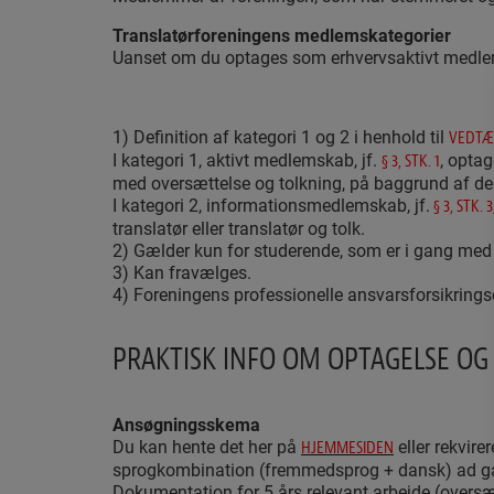
Translatørforeningens medlemskategorier
Uanset om du optages som erhvervsaktivt medle
1) Definition af kategori 1 og 2 i henhold til
VEDTÆ
I kategori 1, aktivt medlemskab, jf.
, opta
§ 3, STK. 1
med oversættelse og tolkning, på baggrund af de k
I kategori 2, informationsmedlemskab, jf.
§ 3, STK. 3
translatør eller translatør og tolk.
2) Gælder kun for studerende, som er i gang med
3) Kan fravælges.
4) Foreningens professionelle ansvarsforsikringso
PRAKTISK INFO OM OPTAGELSE O
Ansøgningsskema
Du kan hente det her på
eller rekvire
HJEMMESIDEN
sprogkombination (fremmedsprog + dansk) ad gang
Dokumentation for 5 års relevant arbejde (overs