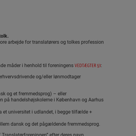
tolk.
tore arbejde for translatørers og tolkes profession
de måder i henhold til foreningens
:
VEDTÆGTER §3
rhvervsdrivende og/eller lønmodtager
ansk og et fremmedsprog) – eller
men på handelshøjskolerne i København og Aarhus
t universitet i udlandet, i begge tilfælde +
 mellem dansk og det pågældende fremmedsprog.
Translatørforeningen” efter deres navn.