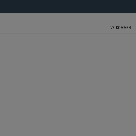
HOP
TIL
INDHOLDET
VELKOMMEN