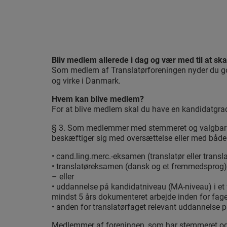
Bliv medlem allerede i dag og vær med til at ska
Som medlem af Translatørforeningen nyder du g
og virke i Danmark.
Hvem kan blive medlem?
For at blive medlem skal du have en kandidatgra
§ 3. Som medlemmer med stemmeret og valgbarhe
beskæftiger sig med oversættelse eller med både 
• cand.ling.merc.-eksamen (translatør eller trans
• translatøreksamen (dansk og et fremmedsprog)
– eller
• uddannelse på kandidatniveau (MA-niveau) i et fr
mindst 5 års dokumenteret arbejde inden for fa
• anden for translatørfaget relevant uddannels
Medlemmer af foreningen, som har stemmeret og va