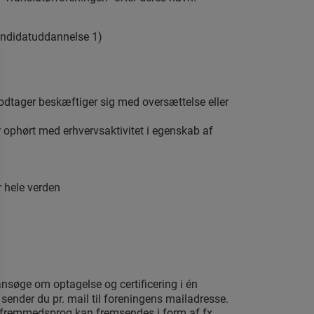
andidatuddannelse 1)
odtager beskæftiger sig med oversættelse eller
ophørt med erhvervsaktivitet i egenskab af
r hele verden
nsøge om optagelse og certificering i én
nder du pr. mail til foreningens mailadresse.
t fremmedsprog kan fremsendes i form af fx