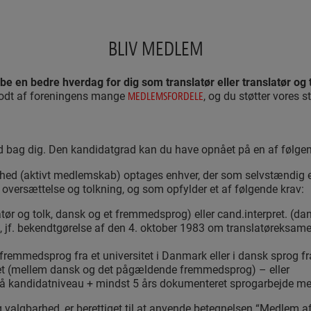
BLIV MEDLEM
be en bedre hverdag for dig som translatør eller translatør og 
odt af foreningens mange
, og du støtter vores s
MEDLEMSFORDELE
d bag dig. Den kandidatgrad kan du have opnået på en af følgen
d (aktivt medlemskab) optages enhver, der som selvstændig e
oversættelse og tolkning, og som opfylder et af følgende krav:
latør og tolk, dansk og et fremmedsprog) eller cand.interpret. (d
, jf. bekendtgørelse af den 4. oktober 1983 om translatøreksa
emmedsprog fra et universitet i Danmark eller i dansk sprog fra e
get (mellem dansk og det pågældende fremmedsprog) – eller
e på kandidatniveau + mindst 5 års dokumenteret sprogarbejde
lgbarhed, er berettiget til at anvende betegnelsen “Medlem af 