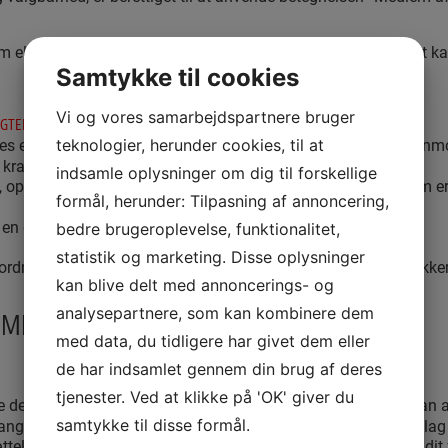
m eller informationsmedlem, kræver medlemskab en relevant k
Samtykke til cookies
Vi og vores samarbejdspartnere bruger
:
GTERNE
ges enhver, der som selvstændigt erhvervsdrivende og/eller lønm
teknologier, herunder cookies, til at
rav, der er beskrevet i vedtægterne.
indsamle oplysninger om dig til forskellige
, optages samme type medlemmer som i kategori 1, men som er 
formål, herunder: Tilpasning af annoncering,
 en direkte adgangsgivende translatøruddannelse.
bedre brugeroplevelse, funktionalitet,
statistik og marketing. Disse oplysninger
rdning hos HDI betales separat, koster kr. 875,- årligt og dække
kan blive delt med annoncerings- og
analysepartnere, som kan kombinere dem
G MEDLEMSKAB I TRANSLATØRFORENINGEN
med data, du tidligere har givet dem eller
de har indsamlet gennem din brug af deres
tjenester. Ved at klikke på 'OK' giver du
re det hos
, som også svarer på spørgsmål. Du kan a
SEKRETARIATET
samtykke til disse formål.
en. Skemaet (underskrevet og scannet) med tilhørende bilag se
ættelse eller både oversættelse og tolkning) mellem dansk og di