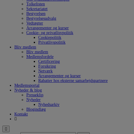
Tolkelisten
Sekretariatet
Bestyrelsen
Bestyrelsesudvalg
Vedtægter
Arrangementer og kurser
Cookie- og privatlisvpolitik
Cookiepolitik
Privatlivspolitik
Bliv medlem
Bliv medlem
Medlemsfordele
Certificering
Forsikring
Netværk
Arrangementer og kurser
Rabatter hos eksterne samarbejdspartnere
Medlemsportal
Nyheder & blog
Presseklip
Nyheder
Nyhedsarkiv
Blogindlæg
Kontakt