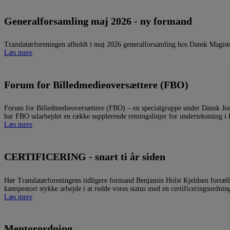
Generalforsamling maj 2026 - ny formand
Translatørforeningen afholdt i maj 2026 generalforsamling hos Dansk Magiste
Læs mere
Forum for Billedmedieoversættere (FBO)
Forum for Billedmedieoversættere (FBO) – en specialgruppe under Dansk Journ
har FBO udarbejdet en række supplerende retningslinjer for undertekstning i D
Læs mere
CERTIFICERING - snart ti år siden
Hør Translatørforeningens tidligere formand Benjamin Holst Kjeldsen fortælle o
kæmpestort stykke arbejde i at redde vores status med en certificeringsordnin
Læs mere
Mentorordning