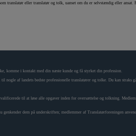
om translatør eller translatør og tolk, uanset om du er selvstændig eller ansat
værke, komme i kontakt med din næste kunde og få styrket din profession.
til nogle af landets bedste professionelle translatører og tolke. Du kan straks 
alificerede til at løse alle opgaver inden for oversættelse og tolkning. Medl
 du genkender dem på underskriften; medlemmer af Translatørforeningen anvend