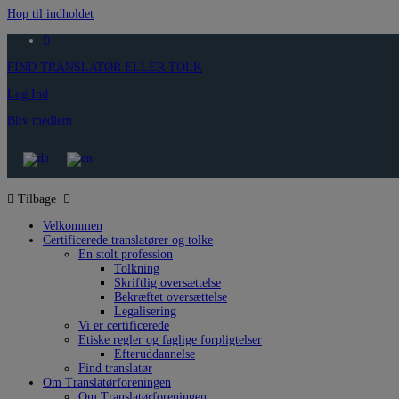
Hop til indholdet
FIND TRANSLATØR ELLER TOLK
Log Ind
Bliv medlem
Tilbage
Velkommen
Certificerede translatører og tolke
En stolt profession
Tolkning
Skriftlig oversættelse
Bekræftet oversættelse
Legalisering
Vi er certificerede
Etiske regler og faglige forpligtelser
Efteruddannelse
Find translatør
Om Translatørforeningen
Om Translatørforeningen