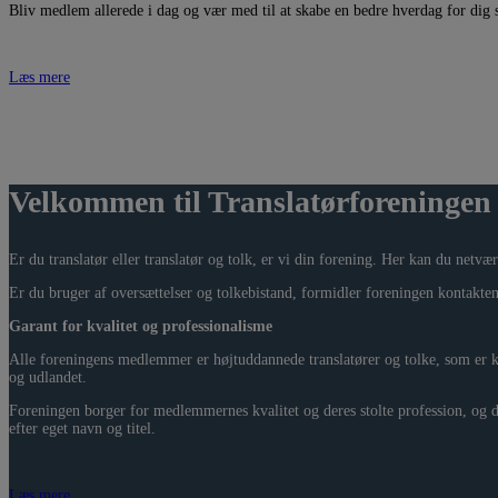
Bliv medlem allerede i dag og vær med til at skabe en bedre hverdag for dig s
Læs mere
Velkommen til Translatørforeningen
Er du translatør eller translatør og tolk, er vi din forening. Her kan du net
Er du bruger af oversættelser og tolkebistand, formidler foreningen kontakten 
Garant for kvalitet og professionalisme
Alle foreningens medlemmer er højtuddannede translatører og tolke, som er kv
og udlandet.
Foreningen borger for medlemmernes kvalitet og deres stolte profession, og
efter eget navn og titel.
Læs mere