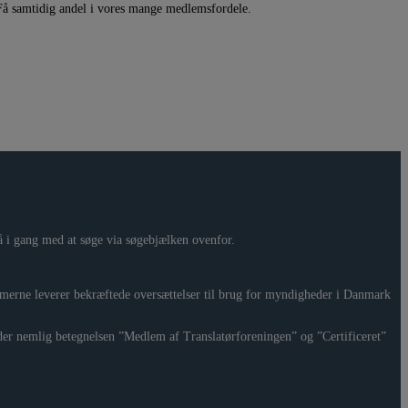
. Få samtidig andel i vores mange medlemsfordele.
gå i gang med at søge via søgebjælken ovenfor.
emmerne leverer bekræftede oversættelser til brug for myndigheder i Danmark
er nemlig betegnelsen ”Medlem af Translatørforeningen” og ”Certificeret”