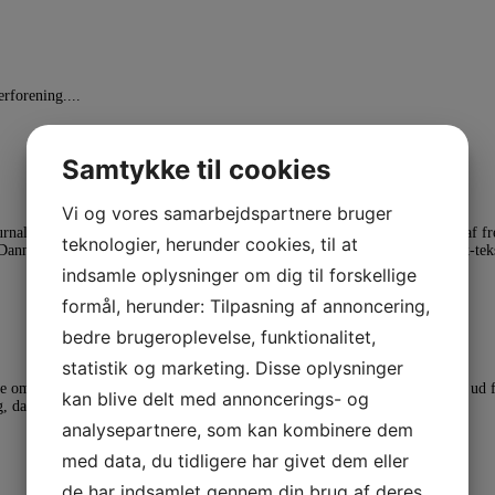
rforening....
Samtykke til cookies
Vi og vores samarbejdspartnere bruger
alistforbund – har tidligere udarbejdet retningslinjer for undertekstning af f
teknologier, herunder cookies, til at
anmark, nemlig retningslinjer for TH-tekster, hvilket vil sige dansk-dansk-teks
indsamle oplysninger om dig til forskellige
formål, herunder: Tilpasning af annoncering,
bedre brugeroplevelse, funktionalitet,
statistik og marketing. Disse oplysninger
m certificeringen af translatører og tolke og hvorfor den er så vigtig set ud f
kan blive delt med annoncerings- og
g, da statsautorisationen blev afskaffet ved udgangen af 2015.
analysepartnere, som kan kombinere dem
med data, du tidligere har givet dem eller
de har indsamlet gennem din brug af deres