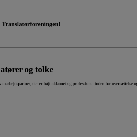
f Translatørforeningen!
latører og tolke
g en samarbejdspartner, der er højtuddannet og professionel inden for oversættel