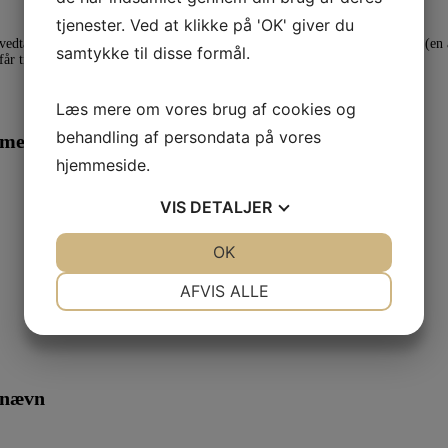
tjenester. Ved at klikke på 'OK' giver du
 vedtaget den mentorordning, som vi som forening lover vores medlemmer (en a
samtykke til disse formål.
 får til opgave at sætte mentor og mentee [...]
Læs mere om vores brug af cookies og
behandling af persondata på vores
smedlem af Translatørforeningen
hjemmeside.
VIS
DETALJER
JA
NEJ
OK
JA
NEJ
NØDVENDIGE
PRÆFERENCER
AFVIS ALLE
JA
NEJ
JA
NEJ
MARKETING
STATISTIK
gnævn