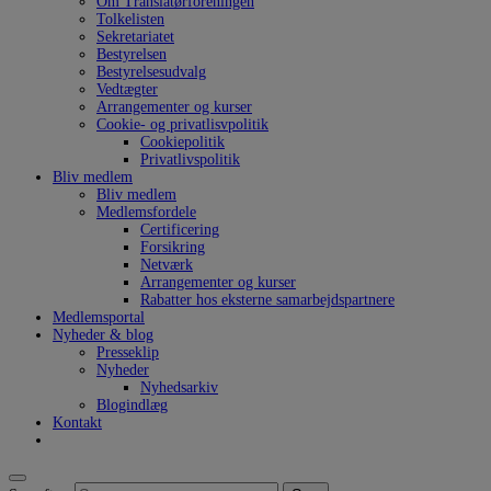
Om Translatørforeningen
Tolkelisten
Sekretariatet
Bestyrelsen
Bestyrelsesudvalg
Vedtægter
Arrangementer og kurser
Cookie- og privatlisvpolitik
Cookiepolitik
Privatlivspolitik
Bliv medlem
Bliv medlem
Medlemsfordele
Certificering
Forsikring
Netværk
Arrangementer og kurser
Rabatter hos eksterne samarbejdspartnere
Medlemsportal
Nyheder & blog
Presseklip
Nyheder
Nyhedsarkiv
Blogindlæg
Kontakt