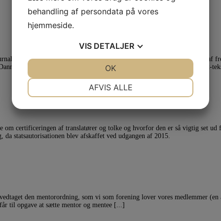
behandling af persondata på vores
hjemmeside.
VIS
DETALJER
alistforbund – har tidligere udarbejdet retningslinjer for undertekstning af f
JA
NEJ
OK
JA
NEJ
anmark, nemlig retningslinjer for TH-tekster, hvilket vil sige dansk-dansk-teks
NØDVENDIGE
PRÆFERENCER
AFVIS ALLE
JA
NEJ
JA
NEJ
MARKETING
STATISTIK
m certificeringen af translatører og tolke og hvorfor den er så vigtig set ud f
g, da statsautorisationen blev afskaffet ved udgangen af 2015.
 vedtaget den mentorordning, som vi som forening lover vores medlemmer (en a
 får til opgave at sætte mentor og mentee [...]