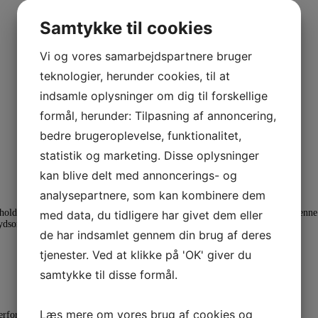
Samtykke til cookies
Vi og vores samarbejdspartnere bruger
teknologier, herunder cookies, til at
Interne Nyheder
indsamle oplysninger om dig til forskellige
formål, herunder: Tilpasning af annoncering,
bedre brugeroplevelse, funktionalitet,
statistik og marketing. Disse oplysninger
kan blive delt med annoncerings- og
analysepartnere, som kan kombinere dem
oldes i Bogense. Translatørforeningen stillede igen i 2026 med en bod. Denne 
med data, du tidligere har givet dem eller
sord til børn og voksne for at [...]
de har indsamlet gennem din brug af deres
tjenester. Ved at klikke på 'OK' giver du
samtykke til disse formål.
Læs mere om vores brug af cookies og
rforening....