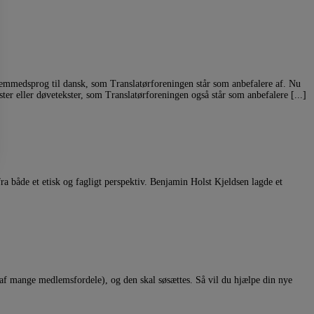
remmedsprog til dansk, som Translatørforeningen står som anbefalere af. Nu
ter eller døvetekster, som Translatørforeningen også står som anbefalere [...]
ra både et etisk og fagligt perspektiv. Benjamin Holst Kjeldsen lagde et
f mange medlemsfordele), og den skal søsættes. Så vil du hjælpe din nye