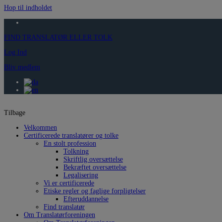
Hop til indholdet
FIND TRANSLATØR ELLER TOLK
Log Ind
Bliv medlem
Tilbage
Velkommen
Certificerede translatører og tolke
En stolt profession
Tolkning
Skriftlig oversættelse
Bekræftet oversættelse
Legalisering
Vi er certificerede
Etiske regler og faglige forpligtelser
Efteruddannelse
Find translatør
Om Translatørforeningen