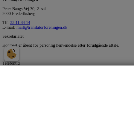
Peter Bangs Vej 30, 2. sal
2000 Frederiksberg
Tlf:
33 11 84 14
E-mail:
mail@translatorforeningen.dk
Sekretariatet
Kontoret er åbent for personlig henvendelse efter forudgående aftale.
Telefontid
Telefon og mails besvares i følgende tidsrum:
Samtykke til markedsføring
Mandag
10.00 - 14.00
Tirsdag
10.00 - 14.00
Ja tak, jeg vil gerne modtage invitationer til konkurrencer og begivenhed
oversættelse, mv. Jeg kan til enhver tid tilbagekalde mit samtykke ved at b
Onsdag
Lukket
Torsdag
10.00 - 14.00
Jeg kan læse om behandlingen af mine personoplysninger og mine rettighed
Fredag
Lukket
Modtag vores nyhedsbrev