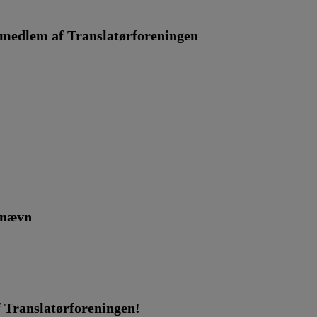
smedlem af Translatørforeningen
gnævn
f Translatørforeningen!