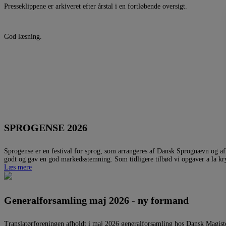
Presseklippene er arkiveret efter årstal i en fortløbende oversigt.
God læsning.
SPROGENSE 2026
Sprogense er en festival for sprog, som arrangeres af Dansk Sprognævn og afh
godt og gav en god markedsstemning. Som tidligere tilbød vi opgaver a la kryd
Læs mere
Generalforsamling maj 2026 - ny formand
Translatørforeningen afholdt i maj 2026 generalforsamling hos Dansk Magiste