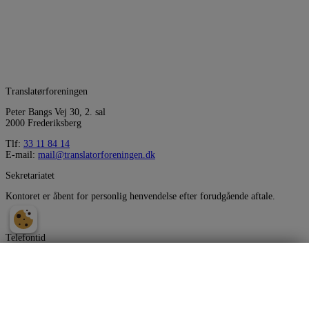
Translatørforeningen
Peter Bangs Vej 30, 2. sal
2000 Frederiksberg
Tlf:
33 11 84 14
E-mail:
mail@translatorforeningen.dk
Sekretariatet
Kontoret er åbent for personlig henvendelse efter forudgående aftale.
Telefontid
Telefon og mails besvares i følgende tidsrum:
Samtykke til markedsføring
Mandag
10.00 - 14.00
Tirsdag
10.00 - 14.00
Ja tak, jeg vil gerne modtage invitationer til konkurrencer og
begivenheder, tilbud, markedsføringsmateriale og nyhedsbreve fra
Onsdag
Lukket