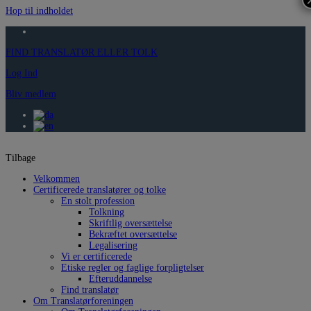
Hop til indholdet
FIND TRANSLATØR ELLER TOLK
Log Ind
Bliv medlem
Tilbage
Velkommen
Certificerede translatører og tolke
En stolt profession
Tolkning
Skriftlig oversættelse
Bekræftet oversættelse
Legalisering
Vi er certificerede
Etiske regler og faglige forpligtelser
Efteruddannelse
Find translatør
Om Translatørforeningen