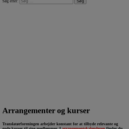
Søg efter:
Arrangementer og kurser
Translatørforeningen arbejder konstant for at tilbyde relevante og
gode kurser til sine medlemmer. I
arrangementskalenderen
finder du