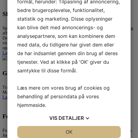
formål, herunder: Tilpasning af annoncering,
bedre brugeroplevelse, funktionalitet,
SPROGENSE 2026
statistik og marketing. Disse oplysninger
kan blive delt med annoncerings- og
Sprogense er en festival for sprog, som arrangeres af Dansk Sprognævn og
afholdes i Bogense. Translatørforeningen stillede igen i 2026 med en bod.
analysepartnere, som kan kombinere dem
Denne gang var alle boderne placeret på samme torv, hvilket fungerede
virkelig godt og gav en god markedsstemning. Som tidligere tilbød vi
med data, du tidligere har givet dem eller
opgaver a la krydsord til børn og voksne for at [...]
de har indsamlet gennem din brug af deres
Læs mere
tjenester. Ved at klikke på 'OK' giver du
samtykke til disse formål.
Generalforsamling maj 2026 - ny formand
Læs mere om vores brug af cookies og
Translatørforeningen afholdt i maj 2026 generalforsamling hos Dansk
Magisterforening....
behandling af persondata på vores
Læs mere
hjemmeside.
Forum for Billedmedieoversættere (FBO)
VIS
DETALJER
Forum for Billedmedieoversættere (FBO) – en specialgruppe under Dansk
JA
NEJ
OK
JA
NEJ
Journalistforbund – har tidligere udarbejdet retningslinjer for