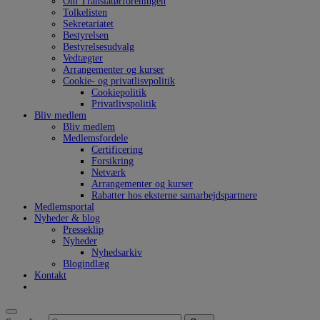
Om Translatørforeningen
Tolkelisten
Sekretariatet
Bestyrelsen
Bestyrelsesudvalg
Vedtægter
Arrangementer og kurser
Cookie- og privatlisvpolitik
Cookiepolitik
Privatlivspolitik
Bliv medlem
Bliv medlem
Medlemsfordele
Certificering
Forsikring
Netværk
Arrangementer og kurser
Rabatter hos eksterne samarbejdspartnere
Medlemsportal
Nyheder & blog
Presseklip
Nyheder
Nyhedsarkiv
Blogindlæg
Kontakt