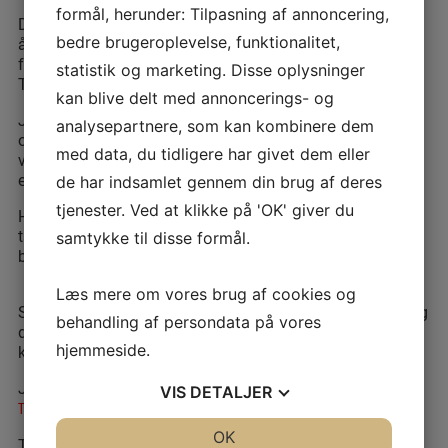
formål, herunder: Tilpasning af annoncering,
Det er dette bemærkelsesværdige engagement, som er
bedre brugeroplevelse, funktionalitet,
årsagen til denne udnævnelse, ikke mindst fordi Jørgen
fortsætter med at være en ressource for
statistik og marketing. Disse oplysninger
Translatørforeningen.
kan blive delt med annoncerings- og
Jørgen deltog ikke i Aarhus, og derfor fik han først
analysepartnere, som kan kombinere dem
overleveret æresudnævnelsen og beskeden om, at han nu
med data, du tidligere har givet dem eller
var æresmedlem, til medlemsmiddagen på Frederiksberg
en lille uge senere.
de har indsamlet gennem din brug af deres
tjenester. Ved at klikke på 'OK' giver du
Her holder Jørgen sin takketale – en tale fuld at
taknemmelighed og stolthed samt et lille rørt glimt bag
samtykke til disse formål.
brilleglasset.
Læs mere om vores brug af cookies og
Som æresmedlem modtager man en lille erkendtlighed, og
behandling af persondata på vores
dernæst er man medlem på lige vilkår med andre, dog
hjemmeside.
kontingentfrit.
Jørgen har selv skrevet om sin udnævnelse på LinkedIn:
VIS
DETALJER
TRANSLATØRFORENINGEN | LINKEDIN
JA
NEJ
OK
JA
NEJ
Tillykke til æresmedlem nr. 2 og medlem nr. 1. I anledning