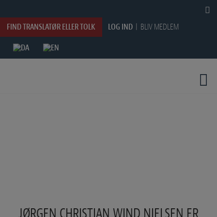
HOP
TIL
INDHOLDET
FIND TRANSLATØR ELLER TOLK
LOG IND
BLIV MEDLEM
JØRGEN CHRISTIAN WIND NIELSEN ER