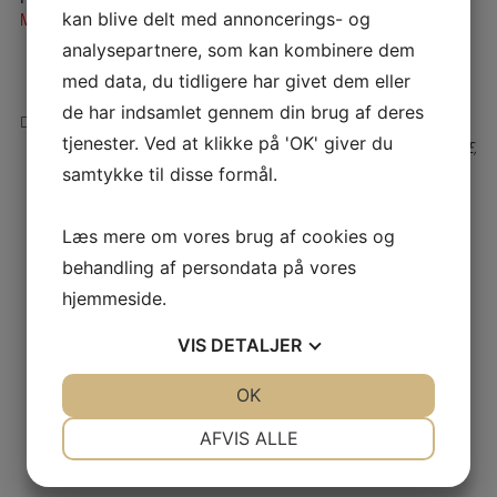
kan blive delt med annoncerings- og
MAIL@TRANSLATORFORENINGEN.DK
analysepartnere, som kan kombinere dem
med data, du tidligere har givet dem eller
de har indsamlet gennem din brug af deres
INTERNATIONAL OVERSÆTTELSESDAG 2024
tjenester. Ved at klikke på 'OK' giver du
INVITATION TIL DEBATARRANGEMENT OM AI: SKRIVEHANDLINGEN, SPROGENE,
samtykke til disse formål.
OVERSÆTTELSERNE OG DEN KUNSTIGE INTELLIGENS
Læs mere om vores brug af cookies og
behandling af persondata på vores
hjemmeside.
VIS
DETALJER
JA
NEJ
OK
JA
NEJ
NØDVENDIGE
PRÆFERENCER
AFVIS ALLE
JA
NEJ
JA
NEJ