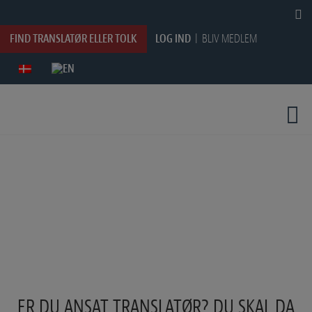
HOP
TIL
INDHOLDET
FIND TRANSLATØR ELLER TOLK
LOG IND
BLIV MEDLEM
ER DU ANSAT TRANSLATØR? DU SKAL DA