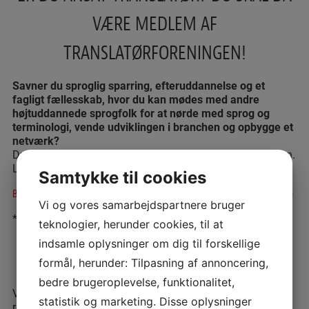
VÆRE MEDLEM AF
TRANSLATØRFORENINGEN!
Savner du sproglig sparring, efteruddannelse og et
fagligt fællesskab, hvor du kan mødes med andre
højtuddannede sprogfolk for at nørde med sprog og
terminologi, vende udviklingen i branchen og opbygge et
netværk?
Du kan jo overveje at melde dig ind i Translatørforeningen.
Læs mere om alle fordelene her:
Samtykke til cookies
BLIV MEDLEM AF TRANSLATØRFORENINGEN_PLAKAT HVID PRINTVENLIG
Vi og vores samarbejdspartnere bruger
*
teknologier, herunder cookies, til at
indsamle oplysninger om dig til forskellige
formål, herunder: Tilpasning af annoncering,
bedre brugeroplevelse, funktionalitet,
Vi glæder os til at modtage din ansøgning, som du
statistik og marketing. Disse oplysninger
rekvirerer ved at skrive til sekretariatet: