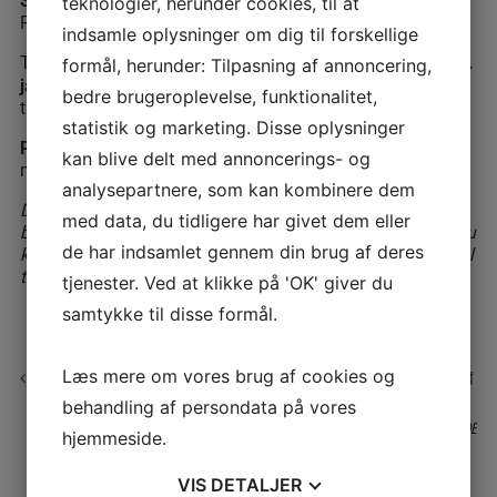
teknologier, herunder cookies, til at
Rosenkrantzgade, Aarhus C, eller Uraniavej 7, Viby J.
indsamle oplysninger om dig til forskellige
Tilmeld dig via
SENEST 14.
MAIL@TRANSLATORFORENINGEN.DK
formål, herunder: Tilpasning af annoncering,
januar 2026
. Efter den 14. januar 2026 betragtes
bedre brugeroplevelse, funktionalitet,
tilmeldinger som bindende.
statistik og marketing. Disse oplysninger
Pris
: Medlemmer: kr. 1.000,- ekskl. moms. Ikke-
kan blive delt med annoncerings- og
medlemmer: kr. 2.200,- ekskl. moms.
analysepartnere, som kan kombinere dem
Du har måske bemærket, at der også d. 28. januar er
med data, du tidligere har givet dem eller
besøg i det gamle erhvervsarkiv på Vester Allé i Aarhus. Du
de har indsamlet gennem din brug af deres
kan således slå to fluer med et smæk, når du alligevel skal
til Aarhus.
tjenester. Ved at klikke på 'OK' giver du
samtykke til disse formål.
Læs mere om vores brug af cookies og
BESØG I SMYKKESKRINET, AARHUS KL. 15.00 OG EFTERFØLGENDE SANDWICH PÅ
CAFÉ CHOK
behandling af persondata på vores
WORKSHOP “VIL DU LÆRE AT TAGE BILLEDER MED MOBILEN, DER BÅDE
hjemmeside.
IMPONERER OG SÆLGER DIT BUDSKAB?”
VIS
DETALJER