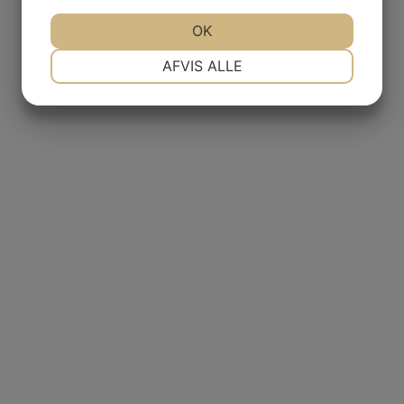
JA
NEJ
OK
JA
NEJ
NØDVENDIGE
PRÆFERENCER
AFVIS ALLE
JA
NEJ
JA
NEJ
MARKETING
STATISTIK