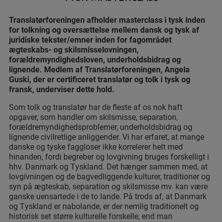
Translatørforeningen afholder masterclass i tysk inden
for tolkning og oversættelse mellem dansk og tysk af
juridiske tekster/emner inden for fagområdet
ægteskabs- og skilsmisselovningen,
forældremyndighedsloven, underholdsbidrag og
lignende.
Medlem af Translatørforeningen, Angela
Guski, der er certificeret translatør og tolk i tysk og
fransk, underviser dette hold.
Som tolk og translatør har de fleste af os nok haft
opgaver, som handler om skilsmisse, separation,
forældremyndighedsproblemer, underholdsbidrag og
lignende civilretlige anliggender. Vi har erfaret, at mange
danske og tyske faggloser ikke korrelerer helt med
hinanden, fordi begreber og lovgivning bruges forskelligt i
hhv. Danmark og Tyskland. Det hænger sammen med, at
lovgivningen og de bagvedliggende kulturer, traditioner og
syn på ægteskab, separation og skilsmisse mv. kan være
ganske uensartede i de to lande. På trods af, at Danmark
og Tyskland er nabolande, er der nemlig traditionelt og
historisk set større kulturelle forskelle, end man