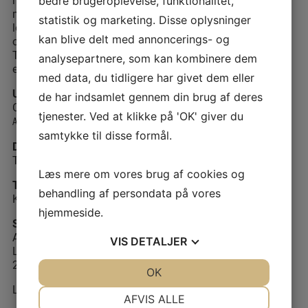
bedre brugeroplevelse, funktionalitet,
mv. Efter gruppearbejdet vil man i plenum drøfte udvalgte
statistik og marketing. Disse oplysninger
løsninger/besvarelser og pege på generelle problemer på
kan blive delt med annoncerings- og
området.
Til sidst: Er der flere spørgsmål? Desuden en kort
analysepartnere, som kan kombinere dem
evaluering og afrunding.
med data, du tidligere har givet dem eller
Underviser
de har indsamlet gennem din brug af deres
Cand.ling.merc. og cand.mag. Angela Guski
tjenester. Ved at klikke på 'OK' giver du
ANGELAGUSKI@GMAIL.COM
samtykke til disse formål.
Dato
Torsdag den 26. september 2024
Læs mere om vores brug af cookies og
Tid
behandling af persondata på vores
Kl. 15:00-18:00
hjemmeside.
Sted
Akademikertårnet
VIS
DETALJER
Lindevangs Allé 2
2000 Frederiksberg
JA
NEJ
OK
JA
NEJ
Lokale: Klokketårnet
NØDVENDIGE
PRÆFERENCER
AFVIS ALLE