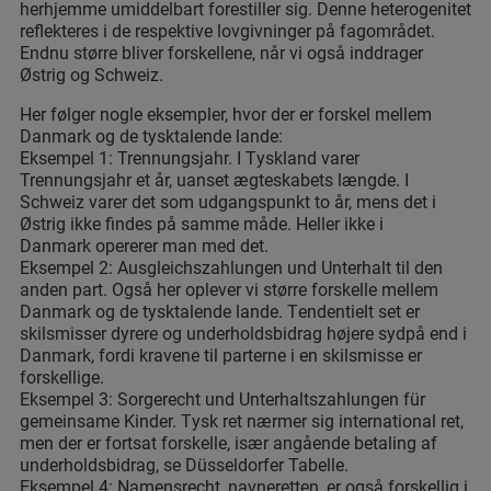
herhjemme umiddelbart forestiller sig. Denne heterogenitet
reflekteres i de respektive lovgivninger på fagområdet.
Endnu større bliver forskellene, når vi også inddrager
Østrig og Schweiz.
Her følger nogle eksempler, hvor der er forskel mellem
Danmark og de tysktalende lande:
Eksempel 1: Trennungsjahr. I Tyskland varer
Trennungsjahr et år, uanset ægteskabets længde. I
Schweiz varer det som udgangspunkt to år, mens det i
Østrig ikke findes på samme måde. Heller ikke i
Danmark opererer man med det.
Eksempel 2: Ausgleichszahlungen und Unterhalt til den
anden part. Også her oplever vi større forskelle mellem
Danmark og de tysktalende lande. Tendentielt set er
skilsmisser dyrere og underholdsbidrag højere sydpå end i
Danmark, fordi kravene til parterne i en skilsmisse er
forskellige.
Eksempel 3: Sorgerecht und Unterhaltszahlungen für
gemeinsame Kinder. Tysk ret nærmer sig international ret,
men der er fortsat forskelle, især angående betaling af
underholdsbidrag, se Düsseldorfer Tabelle.
Eksempel 4: Namensrecht, navneretten, er også forskellig i