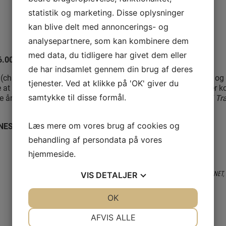
statistik og marketing. Disse oplysninger
kan blive delt med annoncerings- og
NYTÅRSCAFÉMØDE
analysepartnere, som kan kombinere dem
med data, du tidligere har givet dem eller
6.00
de har indsamlet gennem din brug af deres
em (champagne, sodavand, øl med/uden alkohol, danskvand…) og en 
tjenester. Ved at klikke på 'OK' giver du
ige at komme i den rette stemning – det er jo en fredag! Derefter
e år.
Zoom-link udsendes med outlook-invitation og lægges i T
samtykke til disse formål.
EST 6. januar 2026
.
Læs mere om vores brug af cookies og
behandling af persondata på vores
hjemmeside.
BESØG I SMYKKESKRINET,
VIS
DETALJER
JA
NEJ
OK
JA
NEJ
NØDVENDIGE
PRÆFERENCER
AFVIS ALLE