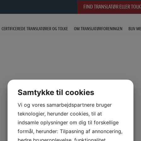
FIND TRANSLATØR ELLER TOLK
CERTIFICEREDE TRANSLATØRER OG TOLKE
OM TRANSLATØRFORENINGEN
BLIV M
Samtykke til cookies
Vi og vores samarbejdspartnere bruger
teknologier, herunder cookies, til at
indsamle oplysninger om dig til forskellige
formål, herunder: Tilpasning af annoncering,
bedre brugeroplevelse, funktionalitet,