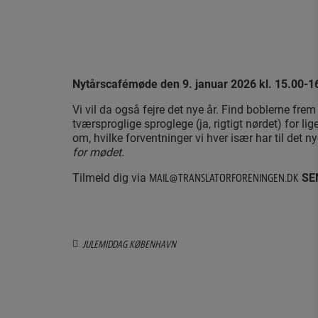
Nytårscafémøde den 9. januar 2026 kl. 15.00-1
Vi vil da også fejre det nye år. Find boblerne fr
tværsproglige sproglege (ja, rigtigt nørdet) for l
om, hvilke forventninger vi hver især har til det ny
for mødet.
Tilmeld dig via
SEN
MAIL@TRANSLATORFORENINGEN.DK
JULEMIDDAG KØBENHAVN