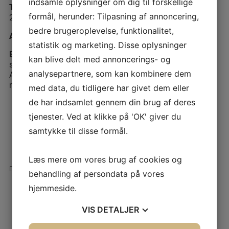
indsamle oplysninger om dig til forskellige
Tilmelding
: Tilmeldingsfristen er onsdag den 5. august
formål, herunder: Tilpasning af annoncering,
2026
bedre brugeroplevelse, funktionalitet,
Arrangør
: Bestyrelsen v/ Vinni Egede von Benzon
statistik og marketing. Disse oplysninger
Efter mødet
: De, der har lyst, går ned på Vintage N Coffee,
kan blive delt med annoncerings- og
som ligger lidt længere nede ad samme gade, som
analysepartnere, som kan kombinere dem
Akademikernes Hus ligger på. Her runder vi dagen af med
netværk og hygge. (For egen regning).
med data, du tidligere har givet dem eller
de har indsamlet gennem din brug af deres
tjenester. Ved at klikke på 'OK' giver du
samtykke til disse formål.
Læs mere om vores brug af cookies og
MEDLEMSMØDE I AARHUS FOR TRANSLATØRFORENINGENS MEDLEMMER
behandling af persondata på vores
CAFÉMØDE OM AUSSIE SLANG V/ ULLA STEENSEN
hjemmeside.
VIS
DETALJER