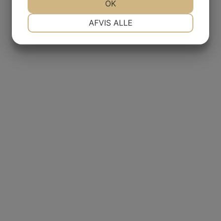
JA
NEJ
OK
JA
NEJ
NØDVENDIGE
PRÆFERENCER
AFVIS ALLE
JA
NEJ
JA
NEJ
MARKETING
STATISTIK