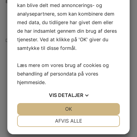
senest samme dag.
kan blive delt med annoncerings- og
analysepartnere, som kan kombinere dem
med data, du tidligere har givet dem eller
de har indsamlet gennem din brug af deres
tjenester. Ved at klikke på 'OK' giver du
CAFÉMØDE OM AUSSIE SLANG V/ ULLA STEENSEN
samtykke til disse formål.
CAFÉMØDE OM TOLKNING FOR BØRN
Læs mere om vores brug af cookies og
behandling af persondata på vores
hjemmeside.
VIS
DETALJER
JA
NEJ
OK
JA
NEJ
NØDVENDIGE
PRÆFERENCER
AFVIS ALLE
JA
NEJ
JA
NEJ