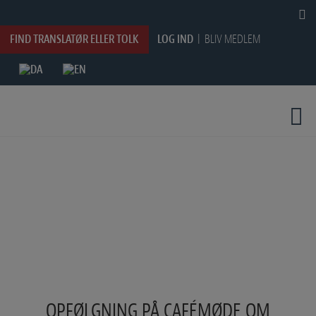
HOP
TIL
INDHOLDET
FIND TRANSLATØR ELLER TOLK
LOG IND
BLIV MEDLEM
OPFØLGNING PÅ CAFÉMØDE OM