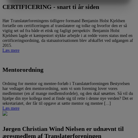
MARKETING
STATISTIK
CERTIFICERING - snart ti år siden
Hør Translatørforeningens tidligere formand Benjamin Holst Kjeldsen
fortælle om certificeringen af translatører og tolke og hvorfor den er så
vigtig set ud fra både et etisk og fagligt perspektiv. Benjamin Holst
Kjeldsen lagde et kæmpestort stykke arbejde i at redde vores status med en
certificeringsordning, da statsautorisationen blev afskaffet ved udgangen af
2015.
Læs mere
Mentorordning
Ordning for mentor og mentee-forløb i Translatørforeningen Bestyrelsen
har vedtaget den mentorordning, som vi som forening lover vores
medlemmer (en af mange medlemsfordele), og den skal søsættes. Så vil du
hjælpe din nye kollega med at finde sig til rette i denne nye verden? Det er
sekretariatet, der får til opgave at sætte mentor og mentee [...]
Læs mere
Jørgen Christian Wind Nielsen er udnævnt til
æresmedlem af Translatørforeningen