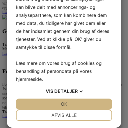
virkelig godt og gav en god markedsstemning. Som tidligere tilbød vi
kan blive delt med annoncerings- og
opgaver a la krydsord til børn og voksne for at [...]
Læs mere
analysepartnere, som kan kombinere dem
med data, du tidligere har givet dem eller
Generalforsamling maj 2026 - ny formand
de har indsamlet gennem din brug af deres
tjenester. Ved at klikke på 'OK' giver du
Translatørforeningen afholdt i maj 2026 generalforsamling hos Dansk
samtykke til disse formål.
Magisterforening....
Læs mere
Læs mere om vores brug af cookies og
Forum for Billedmedieoversættere (FBO)
behandling af persondata på vores
hjemmeside.
Forum for Billedmedieoversættere (FBO) – en specialgruppe under Dansk
Journalistforbund – har tidligere udarbejdet retningslinjer for
VIS
DETALJER
undertekstning af fremmedsprog til dansk, som Translatørforeningen står
som anbefalere af. Nu har FBO udarbejdet en række supplerende
retningslinjer for undertekstning i Danmark, nemlig retningslinjer for TH-
JA
NEJ
OK
JA
NEJ
tekster, hvilket vil sige dansk-dansk-tekster eller døvetekster, som
Translatørforeningen også står som anbefalere [...]
NØDVENDIGE
PRÆFERENCER
AFVIS ALLE
Læs mere
JA
NEJ
JA
NEJ