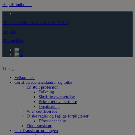
Hop til indholdet
FIND TRANSLATØR ELLER TOLK
Log Ind
Bliv medlem
Tilbage
Velkommen
Certificerede translatører og tolke
En stolt profession
Tolkning
Skriftlig oversættelse
Bekræftet oversættelse
Legalisering
Vi er certificerede
Etiske regler og faglige forpligtelser
Efteruddannelse
Find translatør
Om Translatørforeningen