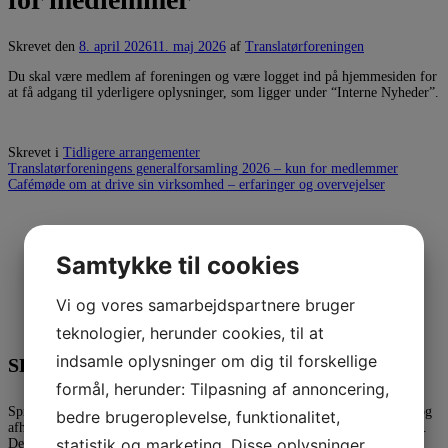
Skrevet den
8. april 2026
11. maj 2026
af
Translatørforeningen
Du skal være medlem af foreningen og være logget ind på hjemmesiden for
at få adgang til yderligere oplysninger, som ligger under “Interne Nyheder”.
Skrevet i
Tidligere arrangementer
Translatørforeningens generalforsamling 2026 – kun for medlemmer
Cafémøde om at drive sin virksomhed – erfaringer og overvejelser
Interne Nyheder
Samtykke til cookies
Vi og vores samarbejdspartnere bruger
teknologier, herunder cookies, til at
indsamle oplysninger om dig til forskellige
SPROGENSE 2026
formål, herunder: Tilpasning af annoncering,
Sprogense er en festival for sprog, som arrangeres af Dansk Sprognævn og
bedre brugeroplevelse, funktionalitet,
afholdes i Bogense. Translatørforeningen stillede igen i 2026 med en bod.
statistik og marketing. Disse oplysninger
Denne gang var alle boderne placeret på samme torv, hvilket fungerede