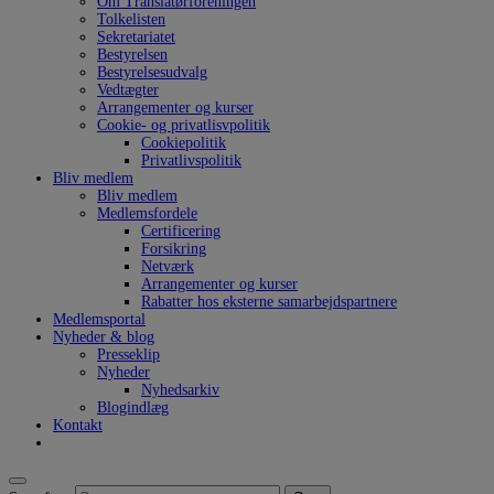
Om Translatørforeningen
Tolkelisten
Sekretariatet
Bestyrelsen
Bestyrelsesudvalg
Vedtægter
Arrangementer og kurser
Cookie- og privatlisvpolitik
Cookiepolitik
Privatlivspolitik
Bliv medlem
Bliv medlem
Medlemsfordele
Certificering
Forsikring
Netværk
Arrangementer og kurser
Rabatter hos eksterne samarbejdspartnere
Medlemsportal
Nyheder & blog
Presseklip
Nyheder
Nyhedsarkiv
Blogindlæg
Kontakt