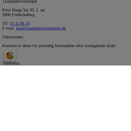
Translatørforeningen
Peter Bangs Vej 30, 2. sal
2000 Frederiksberg
Tlf:
33 11 84 14
E-mail:
mail@translatorforeningen.dk
Sekretariatet
Kontoret er åbent for personlig henvendelse efter forudgående aftale.
Telefontid
Telefon og mails besvares i følgende tidsrum:
Mandag
10.00 - 14.00
Tirsdag
10.00 - 14.00
Onsdag
Lukket
Torsdag
10.00 - 14.00
Fredag
Lukket
Modtag vores nyhedsbrev