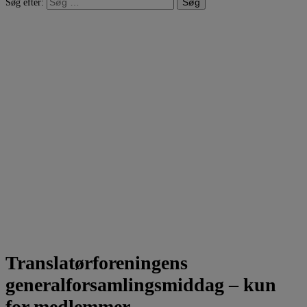
Søg efter:
Translatørforeningens
generalforsamlingsmiddag – kun
for medlemmer