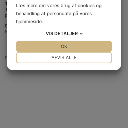
Tilmeldingsfrist
Læs mere om vores brug af cookies og
Tilmelding skal ske til sekretariatet
behandling af persondata på vores
på
MAIL@TRANSLATORFORENINGEN.DK
hjemmeside.
Deltagerlisten
Fremsendes efter tilmeldingsfristen.
VIS
DETALJER
JA
NEJ
OK
JA
NEJ
NØDVENDIGE
PRÆFERENCER
AFVIS ALLE
REFLEKSIONSWORKSHOP OM AI-DREVNE VÆRKTØJER
CAFÉMØDE, ONLINE
JA
NEJ
JA
NEJ
MARKETING
STATISTIK