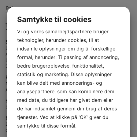
Dato
Torsdag den 23. oktober 2025
Samtykke til cookies
Tid
15.00-17:30
Vi og vores samarbejdspartnere bruger
teknologier, herunder cookies, til at
Sted
Lokale: Sekretariatet
indsamle oplysninger om dig til forskellige
Akademikertårnet
formål, herunder: Tilpasning af annoncering,
Lindevangs Alle 2
bedre brugeroplevelse, funktionalitet,
2000 Frederiksberg
statistik og marketing. Disse oplysninger
Pris
kan blive delt med annoncerings- og
Medlemmer: 1000,- kr. ekskl. moms
Andre: 2.200,- kr. ekskl. moms
analysepartnere, som kan kombinere dem
med data, du tidligere har givet dem eller
Efter den 9. oktober 2025 betragtes tilmeldinger som
bindende.
de har indsamlet gennem din brug af deres
tjenester. Ved at klikke på 'OK' giver du
Efteruddannelsespoint
Du kan som medlem af foreningen notere 3 point for din
samtykke til disse formål.
deltagelse i dette arrangement.